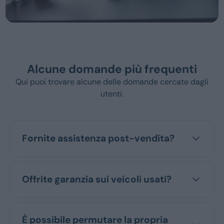
Dacia
Renault
Ford
Opel
Vedi tutti i marchi
Prezzo
Alcune domande più frequenti
Fino a € 15.000
Qui puoi trovare alcune delle domande cercate dagli
Tra i € 15.000 e i € 25.000
utenti.
Tra i € 25.000 e i € 35.000
Sopra i € 35.000
Tipo
Fornite assistenza post-vendita?
Usato
Km 0
Veicoli commerciali
Offrite garanzia sui veicoli usati?
Berlina
Coupé/cabrio
È possibile permutare la propria