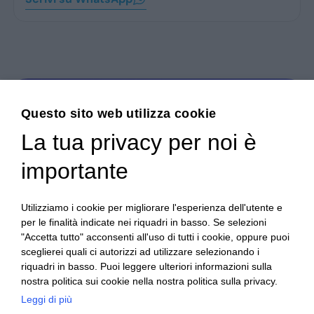
Hai bisogno di aiuto?
Questo sito web utilizza cookie
Contatta il nostro Servizio Clienti
La tua privacy per noi è
importante
Utilizziamo i cookie per migliorare l'esperienza dell'utente e
per le finalità indicate nei riquadri in basso. Se selezioni
"Accetta tutto" acconsenti all'uso di tutti i cookie, oppure puoi
sceglierei quali ci autorizzi ad utilizzare selezionando i
019 93 88 009
Scrivici su Whatsapp
riquadri in basso. Puoi leggere ulteriori informazioni sulla
Le nostre sedi
Orari di apertura
nostra politica sui cookie nella nostra politica sulla privacy.
Menu
Leggi di più