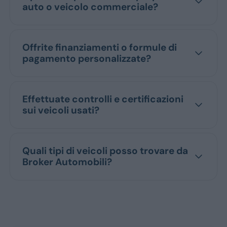
auto o veicolo commerciale?
Monovolume
Offrite finanziamenti o formule di
Station Wagon
pagamento personalizzate?
SUV
Effettuate controlli e certificazioni
sui veicoli usati?
Quali tipi di veicoli posso trovare da
Broker Automobili?