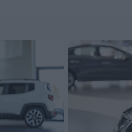
Ford
Usato
Opel
Km 0
Vedi tutti i marchi
Veicoli commerc