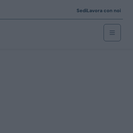
Sedi
Lavora con noi
Berlina
 i € 25.000
Coupé/cabrio
 i € 35.000
0
Monovolume