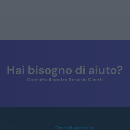
Hai bisogno di aiuto?
Contatta il nostro Servizio Clienti
Orari di apertura