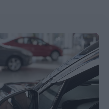
Station Wagon
SUV
iali