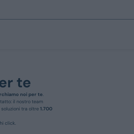
Marchi
Prezzo
Fino a € 15.000
er te
Fiat
Tra i € 15.000 e
Jeep
erchiamo noi per te
.
Tra i € 25.000 e
Alfa Romeo
atto: il nostro team
 soluzioni tra oltre
1.700
Sopra i € 35.00
Dacia
hi click.
Renault
Tipo