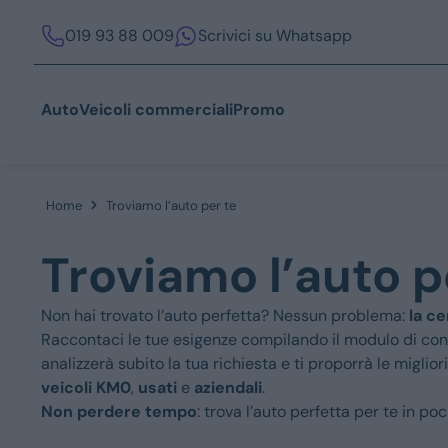
019 93 88 009
Scrivici su Whatsapp
Auto
Veicoli commerciali
Promo
Home
Troviamo l’auto per te
Acquista
Troviamo l’auto p
Non hai trovato l’auto perfetta? Nessun problema:
la c
Raccontaci le tue esigenze compilando il modulo di cont
analizzerà subito la tua richiesta e ti proporrà le migliori
Azienda
veicoli KM0
,
usati
e
aziendali
.
Non perdere tempo
: trova l’auto perfetta per te in poc