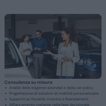
Dacia
Renault
Ford
Opel
Vedi tutti i marchi
Prezzo
Fino a € 15.000
Tra i € 15.000 e i € 25.000
Tra i € 25.000 e i € 35.000
Sopra i € 35.000
Tipo
Usato
Km 0
Veicoli commerciali
Consulenza su misura
Berlina
Analisi delle esigenze aziendali e della car policy
Progettazione di soluzioni di mobilità personalizzate
Supporto su fiscalità, incentivi e finanziamenti
Coupé/cabrio
Affiancamento costante nella fase decisionale