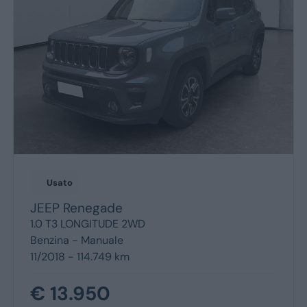
Monovolume
Station Wagon
SUV
Usato
JEEP
Renegade
1.0 T3 LONGITUDE 2WD
Benzina -
Manuale
11/2018 - 114.749 km
€ 13.950