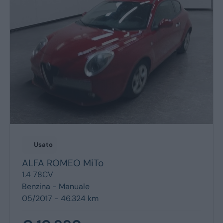
Monovolume
Station Wagon
SUV
Usato
ALFA ROMEO
MiTo
1.4 78CV
Benzina -
Manuale
05/2017 - 46.324 km