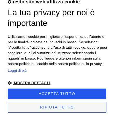
Hai bisogno di aiuto?
Questo sito web utilizza cookie
Contatta il nostro Servizio Clienti
La tua privacy per noi è
importante
Utilizziamo i cookie per migliorare l'esperienza dell'utente e
per le finalità indicate nei riquadri in basso. Se selezioni
"Accetta tutto" acconsenti all'uso di tutti i cookie, oppure puoi
sceglierei quali ci autorizzi ad utilizzare selezionando i
019 93 88 009
Scrivici su Whatsapp
riquadri in basso. Puoi leggere ulteriori informazioni sulla
Le nostre sedi
Orari di apertura
nostra politica sui cookie nella nostra politica sulla privacy.
Menu
Leggi di più
MOSTRA DETTAGLI
Seguici sui social:
ACCETTA TUTTO
P. Iva 01588720092
Cookie Policy
Privacy Policy
Sito creato da
etinet.it
RIFIUTA TUTTO