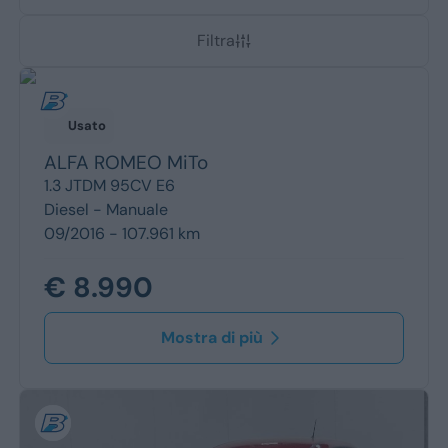
Dacia
Renault
Filtra
Ford
Opel
Vedi tutti i marchi
Prezzo
Usato
Fino a € 15.000
ALFA ROMEO
MiTo
Tra i € 15.000 e i € 25.000
1.3 JTDM 95CV E6
Tra i € 25.000 e i € 35.000
Diesel -
Manuale
Sopra i € 35.000
09/2016 - 107.961 km
Tipo
Usato
€ 8.990
Km 0
Veicoli commerciali
Mostra di più
Berlina
Coupé/cabrio