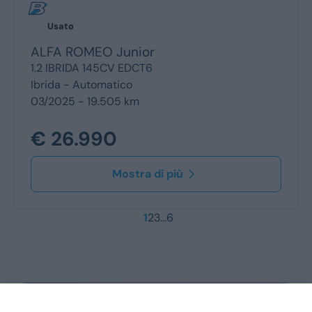
Usato
ALFA ROMEO
Junior
1.2 IBRIDA 145CV EDCT6
Ibrida -
Automatico
03/2025 - 19.505 km
€ 26.990
Mostra di più
1
2
3
…
6