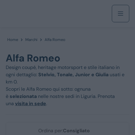
Acquista
Home
Marchi
Alfa Romeo
Alfa Romeo
Azienda
Design coupé, heritage motorsport e stile italiano in
ogni dettaglio:
Stelvio, Tonale, Junior e Giulia
usati e
Servizi
km 0.
Scopri le Alfa Romeo qui sotto: ognuna
è
selezionata
nelle nostre sedi in Liguria. Prenota
una
visita in sede
.
Marchi
Fiat
Jeep
Alfa Romeo
Ordina per: