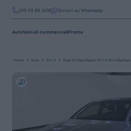
019 93 88 009
Scrivici su Whatsapp
Auto
Veicoli commerciali
Promo
Home
Auto
Km 0
Audi A3 Sportback 40 1.4 tfsi e Busine
Acquista
Azienda