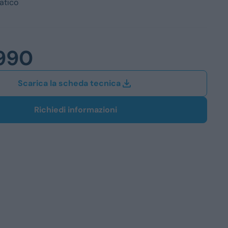
atico
Station Wagon
SUV
iali
990
Scarica la scheda tecnica
Richiedi informazioni