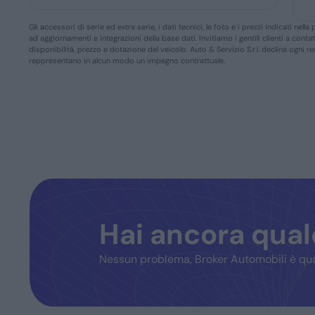
Gli accessori di serie ed extra serie, i dati tecnici, le foto e i prezzi indicati n
ad aggiornamenti e integrazioni della base dati. Invitiamo i gentili clienti a conta
disponibilità, prezzo e dotazione del veicolo. Auto & Servizio S.r.l. declina ogni 
reppresentano in alcun modo un impegno contrattuale.
Hai ancora qua
Nessun problema, Broker Automobili è qua