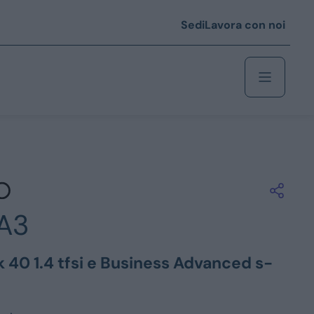
Sedi
Lavora con noi
Berlina
 i € 25.000
A3
Coupé/cabrio
 i € 35.000
 40 1.4 tfsi e Business Advanced s-
0
Monovolume