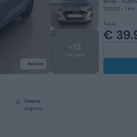
Ibrida -
Autom
Ford
Usato
12/2021 - 1 km
Opel
Km 0
Tua a:
Vedi tutti i marchi
Veicoli commerc
€ 39.
Km Zero
Colore
Argento