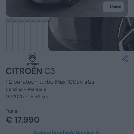
Jeep
Usato
Alfa Romeo
Dacia
Renault
Ford
CITROËN
C3
Opel
1.2 puretech turbo Max 100cv s&s
Vedi tutti i marchi
Benzina -
Manuale
01/2025 - 18.611 km
Tua a:
€ 17.990
Scarica la scheda tecnica