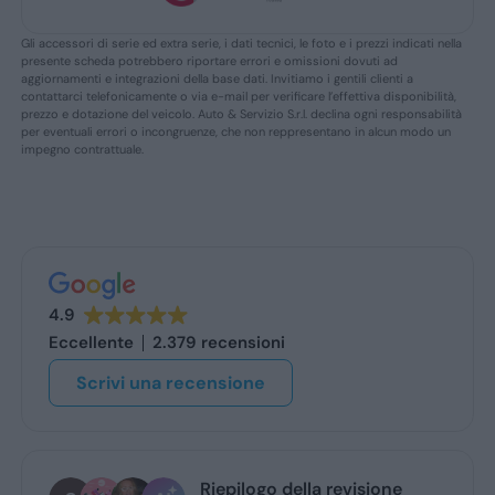
Gli accessori di serie ed extra serie, i dati tecnici, le foto e i prezzi indicati nella
presente scheda potrebbero riportare errori e omissioni dovuti ad
aggiornamenti e integrazioni della base dati. Invitiamo i gentili clienti a
contattarci telefonicamente o via e-mail per verificare l’effettiva disponibilità,
prezzo e dotazione del veicolo. Auto & Servizio S.r.l. declina ogni responsabilità
per eventuali errori o incongruenze, che non reppresentano in alcun modo un
impegno contrattuale.
4.9
Eccellente
2.379 recensioni
Scrivi una recensione
Riepilogo della revisione
stefano de