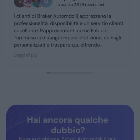
In base a 2.379 recensioni
1 giorno fa
er Automobili apprezzano la
Grazie mille a Daniel
isponibilità e un servizio clienti
professionali...grazi
presentanti come Fabio e
nguono per dedizione, consigli
 trasparenza, offrendo
acquisto accogliente. Broker
o consigliato dai clienti fedeli,
ucia e soddisfazione.
Hai ancora qualche
dubbio?
Nessun problema, Broker Automobili è qua