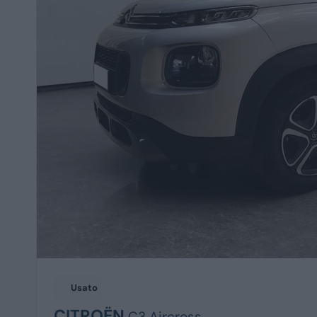
Usato
CITROËN
C3 Aircross