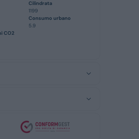
Cilindrata
1199
Consumo urbano
5.9
ni CO2