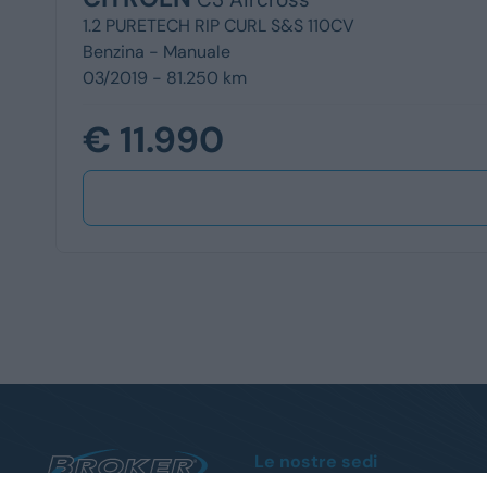
1.2 PURETECH RIP CURL S&S 110CV
Benzina -
Manuale
03/2019 - 81.250 km
€ 11.990
Le nostre sedi