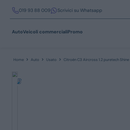
019 93 88 009
Scrivici su Whatsapp
Auto
Veicoli commerciali
Promo
Home
Auto
Usato
Citroën C3 Aircross 1.2 puretech Shin
Acquista
Azienda