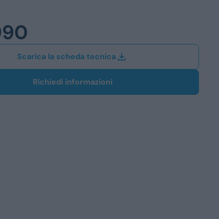
Station Wagon
990
SUV
iali
Scarica la scheda tecnica
Richiedi informazioni