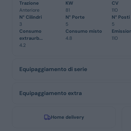
Trazione
KW
CV
Anteriore
81
110
N° Cilindri
N° Porte
N° Posti
3
5
5
Consumo
Consumo misto
Emissio
extraurb...
4.8
110
4.2
Equipaggiamento di serie
Equipaggiamento extra
Home delivery