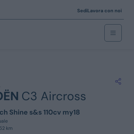
Sedi
Lavora con noi
Berlina
 i € 25.000
OËN
C3 Aircross
Coupé/cabrio
 i € 35.000
ech Shine s&s 110cv my18
0
Monovolume
ale
852 km