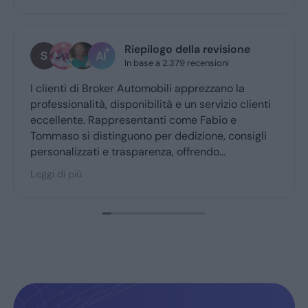
Riepilogo della revisione
In base a 2.379 recensioni
lienti di Broker Automobili apprezzano la
Grazie 
essionalità, disponibilità e un servizio clienti
profess
ellente. Rappresentanti come Fabio e
maso si distinguono per dedizione, consigli
sonalizzati e trasparenza, offrendo
esperienza d’acquisto accogliente. Broker
i di più
omobili è molto consigliato dai clienti fedeli,
fermando fiducia e soddisfazione.