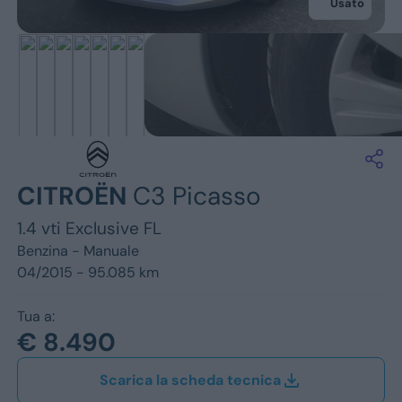
Jeep
Usato
Alfa Romeo
Dacia
Renault
Ford
CITROËN
C3 Picasso
Opel
1.4 vti Exclusive FL
Vedi tutti i marchi
Benzina -
Manuale
04/2015 - 95.085 km
Tua a:
€ 8.490
Scarica la scheda tecnica