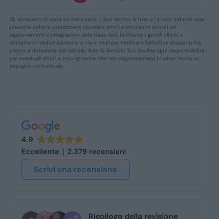
Gli accessori di serie ed extra serie, i dati tecnici, le foto e i prezzi indicati nella
presente scheda potrebbero riportare errori e omissioni dovuti ad
aggiornamenti e integrazioni della base dati. Invitiamo i gentili clienti a
contattarci telefonicamente o via e-mail per verificare l’effettiva disponibilità,
prezzo e dotazione del veicolo. Auto & Servizio S.r.l. declina ogni responsabilità
per eventuali errori o incongruenze, che non reppresentano in alcun modo un
impegno contrattuale.
4.9
Eccellente
2.379 recensioni
Scrivi una recensione
 della revisione
stefano de benedetto