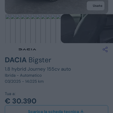
Jeep
Usato
Alfa Romeo
Dacia
Renault
Ford
DACIA
Bigster
Opel
1.8 hybrid Journey 155cv auto
Vedi tutti i marchi
Ibrida -
Automatico
03/2025 - 14.025 km
Tua a:
€ 30.390
Scarica la scheda tecnica