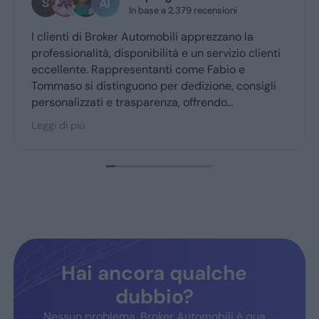
.379 recensioni
oggi
i apprezzano la
Grazie mille a Daniele e luca... 
 e un servizio clienti
professionali...grazie👍
 come Fabio e
dedizione, consigli
, offrendo
cogliente. Broker
o dai clienti fedeli,
sfazione.
Hai ancora qualche
dubbio?
Nessun problema, Broker Automobili è qua