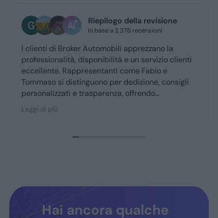
Riepilogo della revisione
In base a 2.376 recensioni
clienti di Broker Automobili apprezzano la
Ho ac
ofessionalità, disponibilità e un servizio clienti
evide
cellente. Rappresentanti come Fabio e
nell'
mmaso si distinguono per dedizione, consigli
soddi
rsonalizzati e trasparenza, offrendo
li in
’esperienza d’acquisto accogliente. Broker
Leggi 
gi di più
tomobili è molto consigliato dai clienti fedeli,
nfermando fiducia e soddisfazione.
Hai ancora qualche