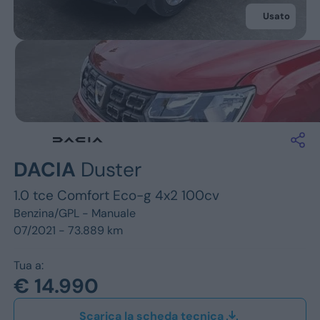
Jeep
Usato
Alfa Romeo
Dacia
Renault
Ford
DACIA
Duster
Opel
1.0 tce Comfort Eco-g 4x2 100cv
Vedi tutti i marchi
Benzina/GPL -
Manuale
07/2021 - 73.889 km
Tua a:
€ 14.990
Scarica la scheda tecnica