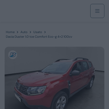
Acquista
Home
Auto
Usato
Dacia Duster 1.0 tce Comfort Eco-g 4×2 100cv
Azienda
Servizi
Marchi
Fiat