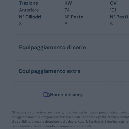
Trazione
KW
CV
Anteriore
74
101
N° Cilindri
N° Porte
N° Posti
3
5
5
Equipaggiamento di serie
Equipaggiamento extra
Home delivery
Gli accessori di serie ed extra serie, i dati tecnici, le foto e i prezzi indicati n
ad aggiornamenti e integrazioni della base dati. Invitiamo i gentili clienti a conta
disponibilità, prezzo e dotazione del veicolo. Auto & Servizio S.r.l. declina ogni 
reppresentano in alcun modo un impegno contrattuale.