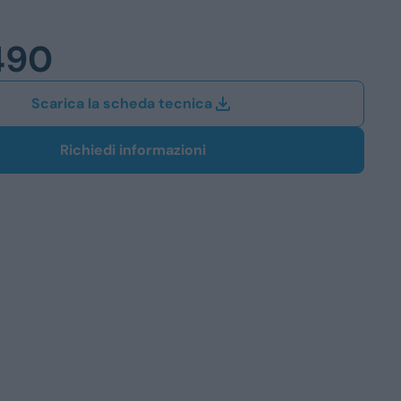
Station Wagon
490
SUV
iali
Scarica la scheda tecnica
Richiedi informazioni