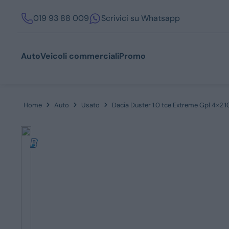
019 93 88 009
Scrivici su Whatsapp
Auto
Veicoli commerciali
Promo
Home
Auto
Usato
Dacia Duster 1.0 tce Extreme Gpl 4×2 
Acquista
Azienda