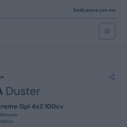
Sedi
Lavora con noi
Berlina
 i € 25.000
A
Duster
Coupé/cabrio
 i € 35.000
xtreme Gpl 4x2 100cv
0
Monovolume
Manuale
299 km