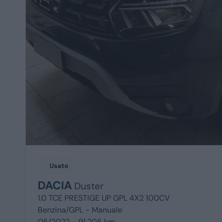
Usato
DACIA
Duster
1.0 TCE PRESTIGE UP GPL 4X2 100CV
Benzina/GPL -
Manuale
05/2022 - 91.205 km