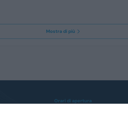
Mostra di più
Orari di apertura
Lunedì / Venerdì
dalle ore 8:30 alle 12:30
dalle 14:30 alle 19:00
Sabato