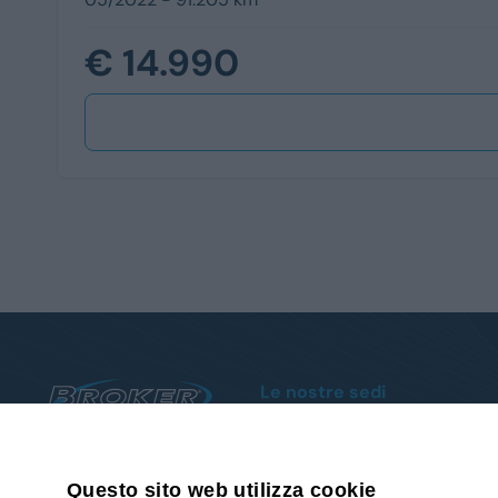
€ 14.990
Le nostre sedi
Sanremo
Via Armea, 80 - Tel.
0184510852
Albenga
019 93 88 009
Reg. Poca, 18 - Tel.
018250861
Questo sito web utilizza cookie