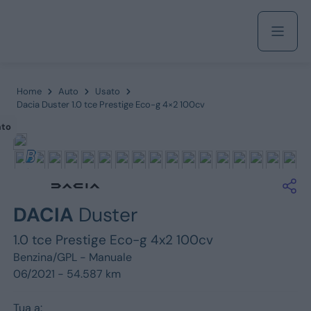
Acquista
Home
Auto
Usato
Dacia Duster 1.0 tce Prestige Eco-g 4×2 100cv
ato
Azienda
Servizi
DACIA
Duster
1.0 tce Prestige Eco-g 4x2 100cv
Marchi
Benzina/GPL -
Manuale
06/2021 - 54.587 km
Fiat
Tua a: