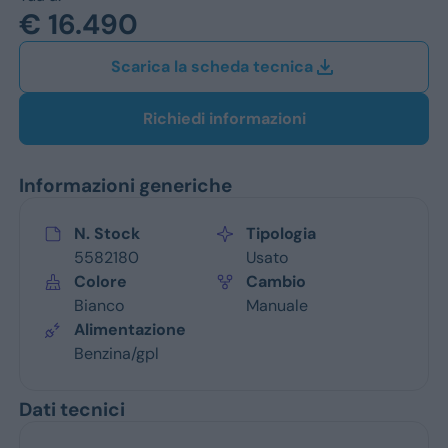
Jeep
€ 16.490
Alfa Romeo
Scarica la scheda tecnica
Dacia
Richiedi informazioni
Renault
Informazioni generiche
Ford
Opel
N. Stock
Tipologia
5582180
Usato
Vedi tutti i marchi
Colore
Cambio
Bianco
Manuale
Alimentazione
Benzina/gpl
Dati tecnici