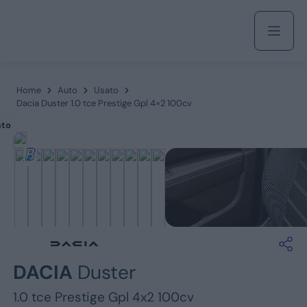
Acquista
Home
Auto
Usato
Dacia Duster 1.0 tce Prestige Gpl 4×2 100cv
ato
Azienda
Servizi
Marchi
DACIA
Duster
Fiat
1.0 tce Prestige Gpl 4x2 100cv