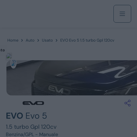
Acquista
Home
Auto
Usato
EVO Evo 5 1.5 turbo Gpl 120cv
ato
Azienda
Servizi
Marchi
EVO
Evo 5
Fiat
1.5 turbo Gpl 120cv
Benzina/GPL -
Manuale