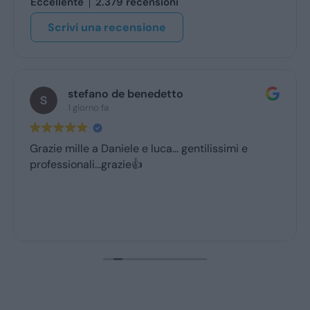
Eccellente
2.379 recensioni
Scrivi una recensione
stefano de benedetto
1 giorno fa
Grazie mille a Daniele e luca... gentilissimi e
professionali...grazie👍