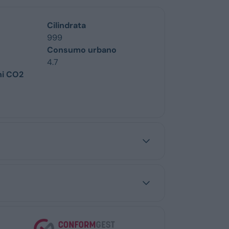
Cilindrata
999
Consumo urbano
4.7
ni CO2