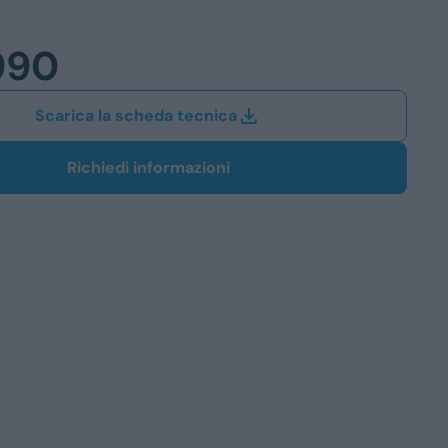
Station Wagon
990
SUV
iali
Scarica la scheda tecnica
Richiedi informazioni