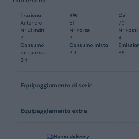
Dati tecnici
Trazione
KW
CV
Anteriore
51
70
N° Cilindri
N° Porte
N° Posti
3
3
4
Consumo
Consumo misto
Emissio
extraurb...
3.9
88
3.4
Equipaggiamento di serie
Equipaggiamento extra
Home delivery