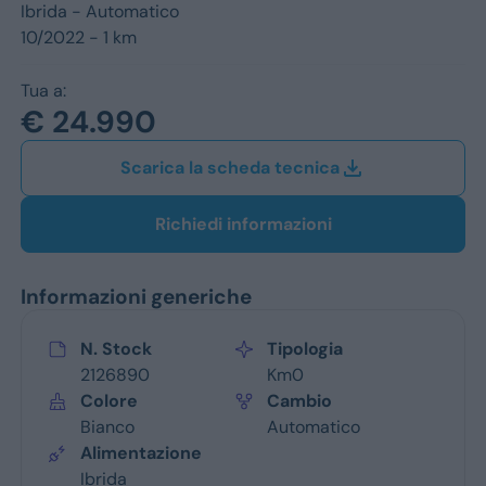
Jeep
Ibrida -
Automatico
10/2022 - 1 km
Alfa Romeo
Tua a:
Dacia
€ 24.990
Renault
Scarica la scheda tecnica
Ford
Richiedi informazioni
Opel
Informazioni generiche
Vedi tutti i marchi
N. Stock
Tipologia
2126890
Km0
Colore
Cambio
Bianco
Automatico
Alimentazione
Ibrida