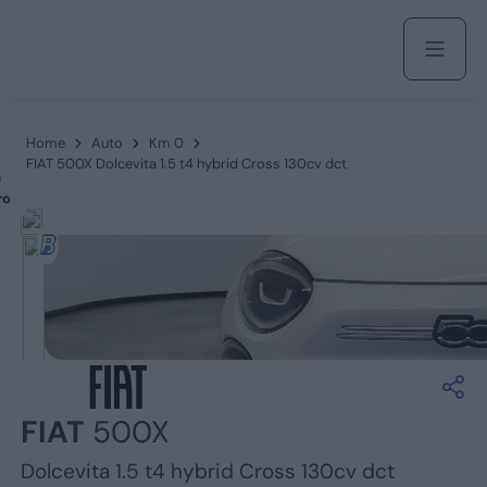
Acquista
Home
Auto
Km 0
FIAT 500X Dolcevita 1.5 t4 hybrid Cross 130cv dct
m
ro
Azienda
Servizi
Marchi
FIAT
500X
Fiat
Dolcevita 1.5 t4 hybrid Cross 130cv dct