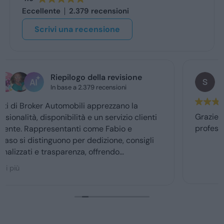
Eccellente
2.379 recensioni
Scrivi una recensione
stefano de benedetto
1 giorno fa
Grazie mille a Daniele e luca... gentilissimi e
professionali...grazie👍