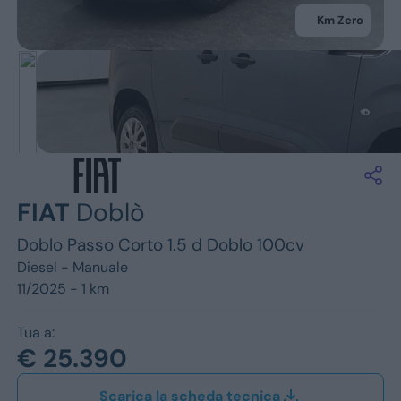
Jeep
Km Zero
Alfa Romeo
Dacia
Renault
Ford
FIAT
Doblò
Opel
Doblo Passo Corto 1.5 d Doblo 100cv
Vedi tutti i marchi
Diesel -
Manuale
11/2025 - 1 km
Tua a:
€ 25.390
Scarica la scheda tecnica