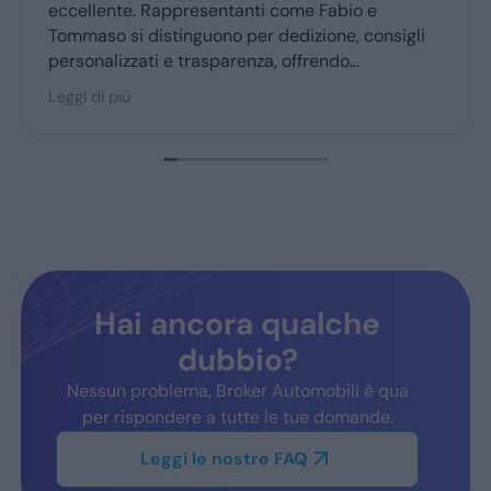
professionali...grazie👍
nti come Fabio e
er dedizione, consigli
nza, offrendo
 accogliente. Broker
iato dai clienti fedeli,
ddisfazione.
Hai ancora qualche
dubbio?
Nessun problema, Broker Automobili è qua
per rispondere a tutte le tue domande.
Leggi le nostre FAQ