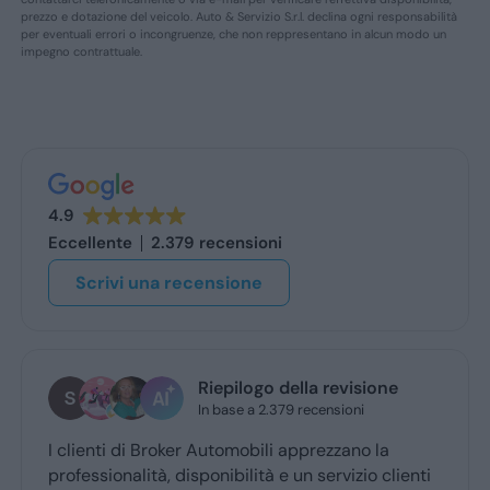
prezzo e dotazione del veicolo. Auto & Servizio S.r.l. declina ogni responsabilità
per eventuali errori o incongruenze, che non reppresentano in alcun modo un
impegno contrattuale.
4.9
Eccellente
2.379 recensioni
Scrivi una recensione
ogo della revisione
stefano de benede
 a 2.379 recensioni
oggi
obili apprezzano la
Grazie mille a Daniele e luca.
ità e un servizio clienti