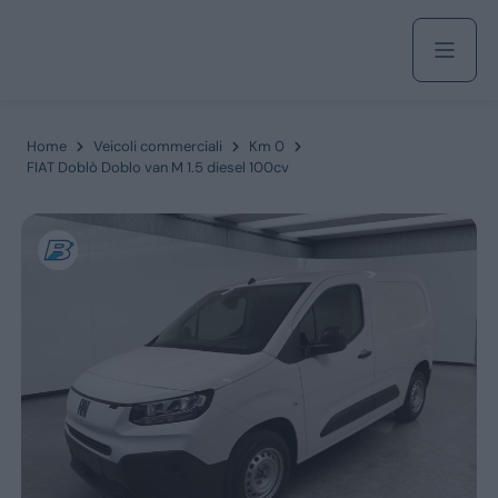
Acquista
Home
Veicoli commerciali
Km 0
FIAT Doblò Doblo van M 1.5 diesel 100cv
Azienda
Servizi
Marchi
Fiat