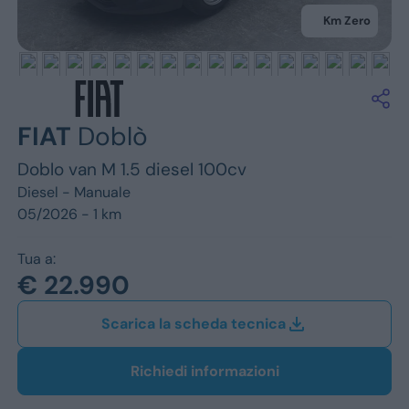
Jeep
Km Zero
Alfa Romeo
Dacia
Renault
FIAT
Doblò
Doblo van M 1.5 diesel 100cv
Ford
Diesel -
Manuale
Opel
05/2026 - 1 km
Vedi tutti i marchi
Tua a:
€ 22.990
Scarica la scheda tecnica
Richiedi informazioni