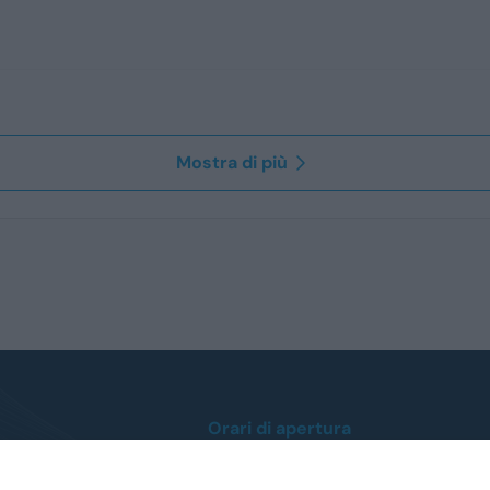
Mostra di più
Orari di apertura
Lunedì / Venerdì
dalle ore 8:30 alle 12:30