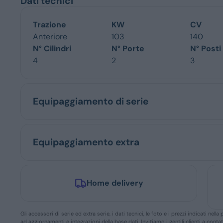
Dati tecnici
Trazione
KW
CV
Anteriore
103
140
N° Cilindri
N° Porte
N° Posti
4
2
3
Equipaggiamento di serie
Equipaggiamento extra
Home delivery
Gli accessori di serie ed extra serie, i dati tecnici, le foto e i prezzi indicati n
ad aggiornamenti e integrazioni della base dati. Invitiamo i gentili clienti a conta