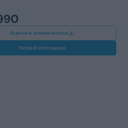
Station Wagon
990
SUV
iali
Scarica la scheda tecnica
Richiedi informazioni