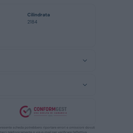
Cilindrata
2184
ella presente scheda potrebbero riportare errori e omissioni dovuti
ttarci telefonicamente o via e-mail per verificare l’effettiva