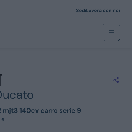
Sedi
Lavora con noi
Berlina
 i € 25.000
Ducato
Coupé/cabrio
 i € 35.000
2 mjt3 140cv carro serie 9
0
Monovolume
le