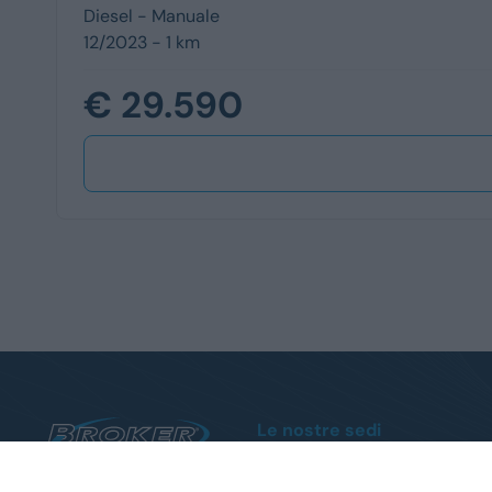
Diesel -
Manuale
12/2023 - 1 km
€ 29.590
Le nostre sedi
Sanremo
Via Armea, 80 - Tel.
0184510852