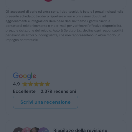
Gli accessori di serie ed extra serie, i dati tecnici, le foto e i prezzi indicati nella
presente scheda potrebbero riportare errori e omissioni dovuti ad
aggiornamenti e integrazioni della base dati. Invitiamo i gentili clienti a
contattarci telefonicamente o via e-mail per verificare l’effettiva disponibilità,
prezzo e dotazione del veicolo. Auto & Servizio S.r.l. declina ogni responsabilità
per eventuali errori o incongruenze, che non reppresentano in alcun modo un
impegno contrattuale.
4.9
Eccellente
2.379 recensioni
Scrivi una recensione
Riepilogo della revisione