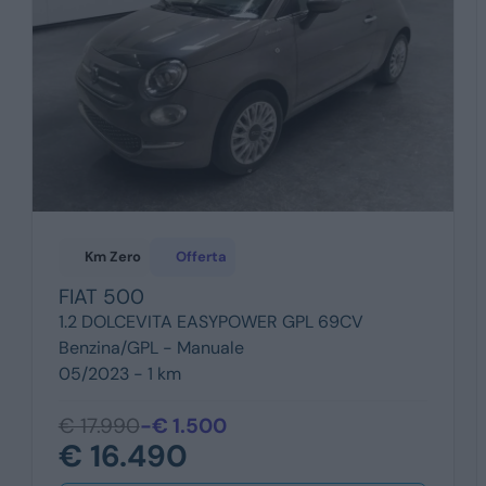
Km Zero
Offerta
FIAT
500
1.2 DOLCEVITA EASYPOWER GPL 69CV
Benzina/GPL -
Manuale
05/2023 - 1 km
€ 17.990
-€ 1.500
€ 16.490