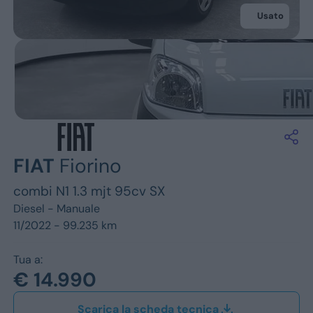
Jeep
Usato
Alfa Romeo
Dacia
Renault
Ford
FIAT
Fiorino
Opel
combi N1 1.3 mjt 95cv SX
Vedi tutti i marchi
Diesel -
Manuale
11/2022 - 99.235 km
Tua a:
€ 14.990
Scarica la scheda tecnica