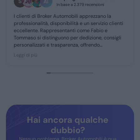
In base a 2.379 recensioni
I clienti di Broker Automobili apprezzano la
Gra
professionalità, disponibilità e un servizio clienti
pro
eccellente. Rappresentanti come Fabio e
Tommaso si distinguono per dedizione, consigli
personalizzati e trasparenza, offrendo
un’esperienza d’acquisto accogliente. Broker
Leggi di più
Automobili è molto consigliato dai clienti fedeli,
confermando fiducia e soddisfazione.
Hai ancora qualche
dubbio?
Nessun problema, Broker Automobili è qua