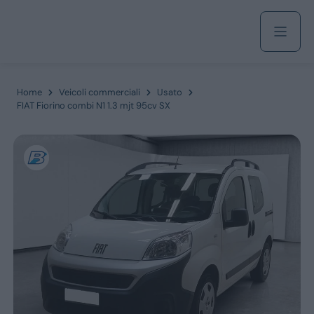
Acquista
Home
Veicoli commerciali
Usato
FIAT Fiorino combi N1 1.3 mjt 95cv SX
Azienda
Servizi
Marchi
Fiat