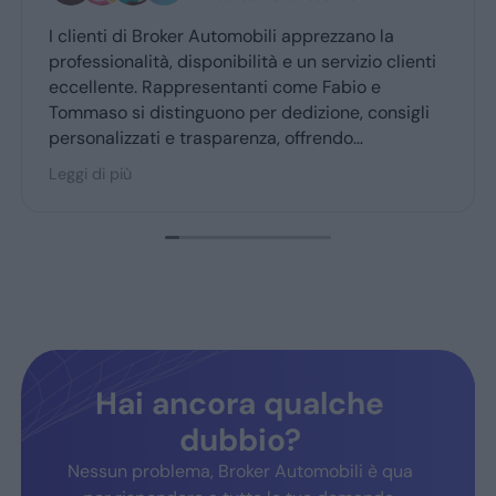
enti di Broker Automobili apprezzano la
Grazie m
ssionalità, disponibilità e un servizio clienti
professi
llente. Rappresentanti come Fabio e
aso si distinguono per dedizione, consigli
nalizzati e trasparenza, offrendo
sperienza d’acquisto accogliente. Broker
 di più
obili è molto consigliato dai clienti fedeli,
ermando fiducia e soddisfazione.
Hai ancora qualche
dubbio?
Nessun problema, Broker Automobili è qua