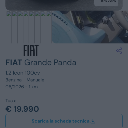
Jeep
Km Zero
Alfa Romeo
Dacia
Renault
Ford
FIAT
Grande Panda
Opel
1.2 Icon 100cv
Vedi tutti i marchi
Benzina -
Manuale
06/2026 - 1 km
Tua a:
€ 19.990
Scarica la scheda tecnica