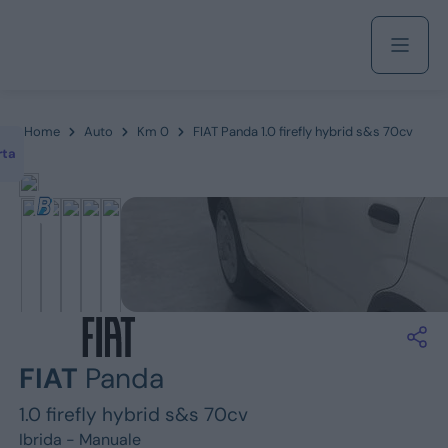
Acquista
Home
Auto
Km 0
FIAT Panda 1.0 firefly hybrid s&s 70cv
rta
Azienda
Servizi
Marchi
FIAT
Panda
Fiat
1.0 firefly hybrid s&s 70cv
Ibrida -
Manuale