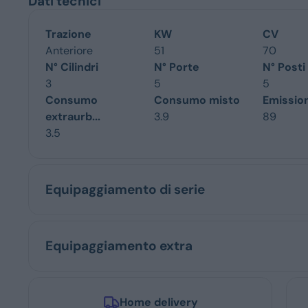
Dati tecnici
Trazione
KW
CV
Anteriore
51
70
N° Cilindri
N° Porte
N° Posti
3
5
5
Consumo
Consumo misto
Emissio
extraurb...
3.9
89
3.5
Equipaggiamento di serie
Equipaggiamento extra
Home delivery