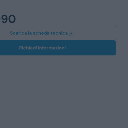
Station Wagon
990
SUV
iali
Scarica la scheda tecnica
Richiedi informazioni