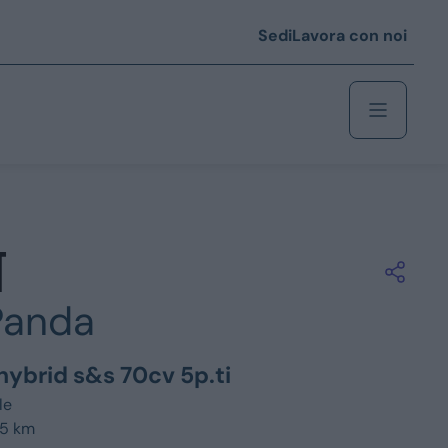
Sedi
Lavora con noi
Berlina
 i € 25.000
Panda
Coupé/cabrio
 i € 35.000
y hybrid s&s 70cv 5p.ti
0
Monovolume
le
25 km