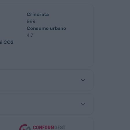
Cilindrata
999
Consumo urbano
4.7
ni CO2