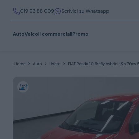
019 93 88 009
Scrivici su Whatsapp
Auto
Veicoli commerciali
Promo
Home
Auto
Usato
FIAT Panda 1.0 firefly hybrid s&s 70cv 5
Acquista
Azienda