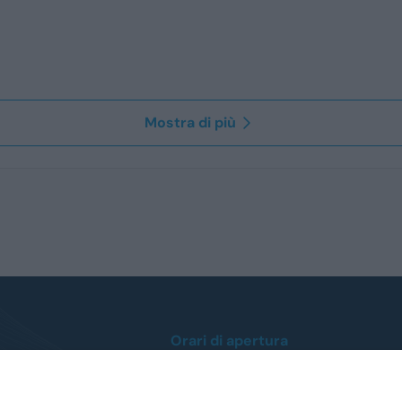
Mostra di più
Orari di apertura
Lunedì / Venerdì
dalle ore 8:30 alle 12:30
dalle 14:30 alle 19:00