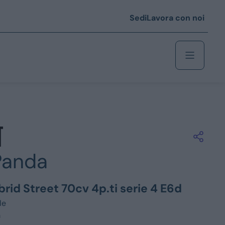
Sedi
Lavora con noi
Berlina
 i € 25.000
Panda
Coupé/cabrio
 i € 35.000
brid Street 70cv 4p.ti serie 4 E6d
0
Monovolume
le
m