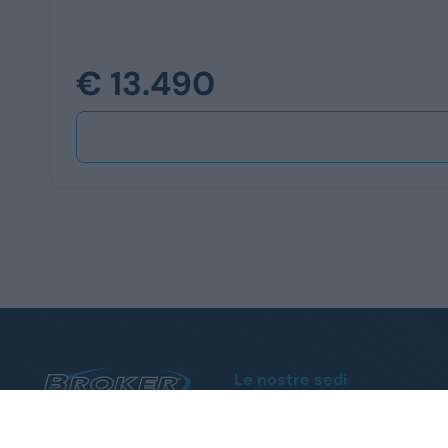
€ 13.490
Le nostre sedi
Sanremo
Via Armea, 80 - Tel.
0184510852
Albenga