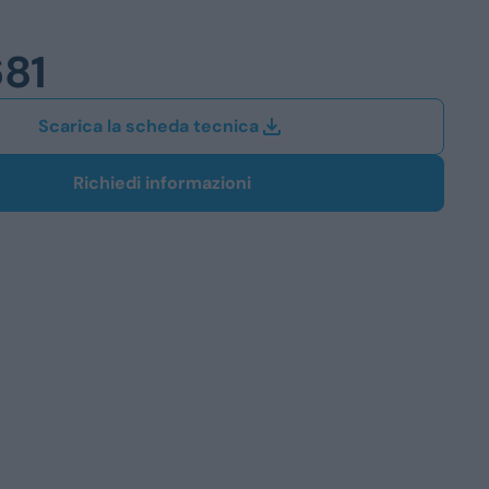
Station Wagon
681
SUV
iali
Scarica la scheda tecnica
Richiedi informazioni