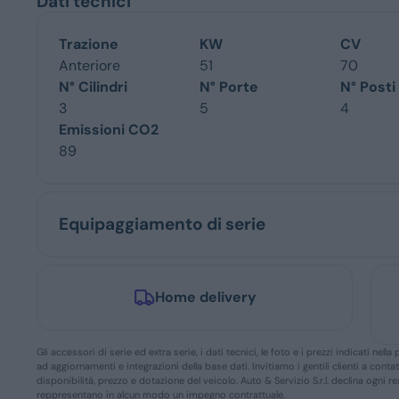
Dati tecnici
Trazione
KW
CV
Anteriore
51
70
N° Cilindri
N° Porte
N° Posti
3
5
4
Emissioni CO2
89
Equipaggiamento di serie
Home delivery
Gli accessori di serie ed extra serie, i dati tecnici, le foto e i prezzi indicati n
ad aggiornamenti e integrazioni della base dati. Invitiamo i gentili clienti a conta
disponibilità, prezzo e dotazione del veicolo. Auto & Servizio S.r.l. declina ogni 
reppresentano in alcun modo un impegno contrattuale.