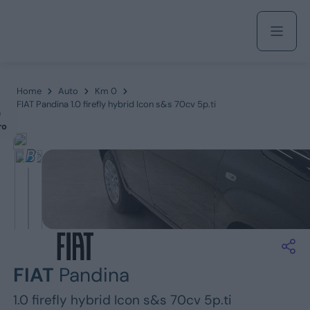
Acquista
Home
Auto
Km 0
FIAT Pandina 1.0 firefly hybrid Icon s&s 70cv 5p.ti
m
ro
Azienda
Servizi
Marchi
FIAT
Pandina
Fiat
1.0 firefly hybrid Icon s&s 70cv 5p.ti