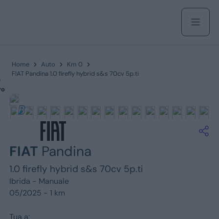
Acquista
Home
Auto
Km 0
FIAT Pandina 1.0 firefly hybrid s&s 70cv 5p.ti
m
ro
Azienda
Servizi
FIAT
Pandina
1.0 firefly hybrid s&s 70cv 5p.ti
Marchi
Ibrida -
Manuale
05/2025 - 1 km
Fiat
Tua a: