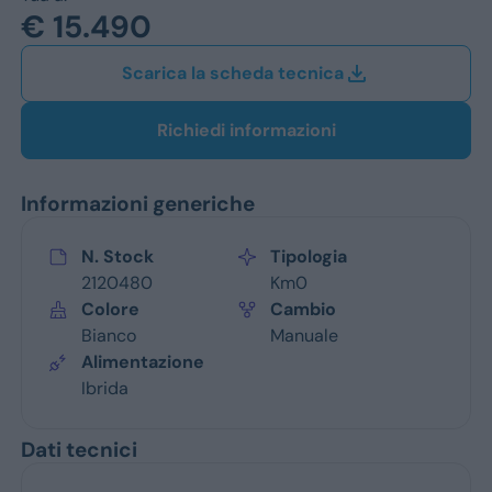
Jeep
€ 15.490
Alfa Romeo
Scarica la scheda tecnica
Dacia
Richiedi informazioni
Renault
Informazioni generiche
Ford
Opel
N. Stock
Tipologia
2120480
Km0
Vedi tutti i marchi
Colore
Cambio
Bianco
Manuale
Alimentazione
Ibrida
Dati tecnici