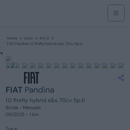
Acquista
Home
Auto
Km 0
FIAT Pandina 1.0 firefly hybrid s&s 70cv 5p.ti
m
ro
Azienda
Servizi
FIAT
Pandina
1.0 firefly hybrid s&s 70cv 5p.ti
Marchi
Ibrida -
Manuale
05/2025 - 1 km
Fiat
Tua a: