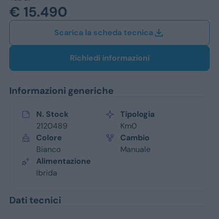
Jeep
€ 15.490
Alfa Romeo
Scarica la scheda tecnica
Dacia
Richiedi informazioni
Renault
Informazioni generiche
Ford
Opel
N. Stock
Tipologia
2120489
Km0
Vedi tutti i marchi
Colore
Cambio
Bianco
Manuale
Alimentazione
Ibrida
Dati tecnici