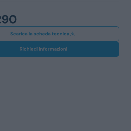
Station Wagon
290
SUV
iali
Scarica la scheda tecnica
Richiedi informazioni