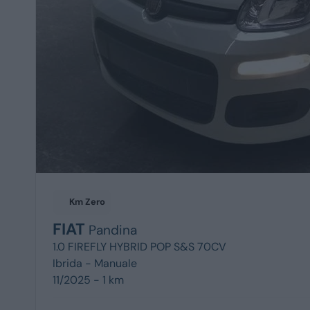
Km Zero
FIAT
Pandina
1.0 FIREFLY HYBRID POP S&S 70CV
Ibrida -
Manuale
11/2025 - 1 km