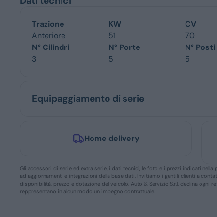
Dati tecnici
Trazione
KW
CV
Anteriore
51
70
N° Cilindri
N° Porte
N° Posti
3
5
5
Equipaggiamento di serie
Home delivery
Gli accessori di serie ed extra serie, i dati tecnici, le foto e i prezzi indicati n
ad aggiornamenti e integrazioni della base dati. Invitiamo i gentili clienti a conta
disponibilità, prezzo e dotazione del veicolo. Auto & Servizio S.r.l. declina ogni 
reppresentano in alcun modo un impegno contrattuale.