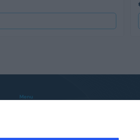
Menu
Home
Le nostre sedi
Auto
Contatti
Veicoli Commerciali
FAQ
Promozioni
Troviamo l’auto per te