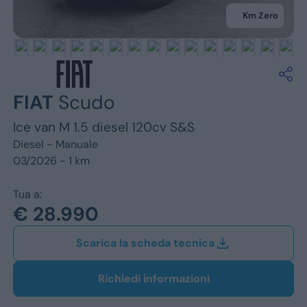
Jeep
Km Zero
Alfa Romeo
Dacia
Renault
FIAT
Scudo
Ice van M 1.5 diesel 120cv S&S
Ford
Diesel -
Manuale
Opel
03/2026 - 1 km
Vedi tutti i marchi
Tua a:
€ 28.990
Scarica la scheda tecnica
Richiedi informazioni