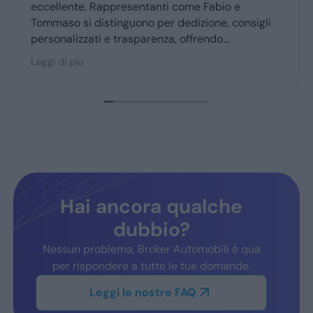
professionali...grazie👍
igli
r
eli,
Hai ancora qualche
dubbio?
Nessun problema, Broker Automobili è qua
per rispondere a tutte le tue domande.
Leggi le nostre FAQ