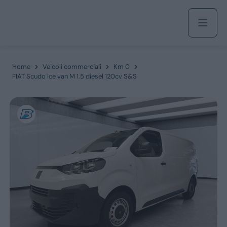
Acquista
Home
Veicoli commerciali
Km 0
FIAT Scudo Ice van M 1.5 diesel 120cv S&S
Azienda
Servizi
Marchi
Fiat