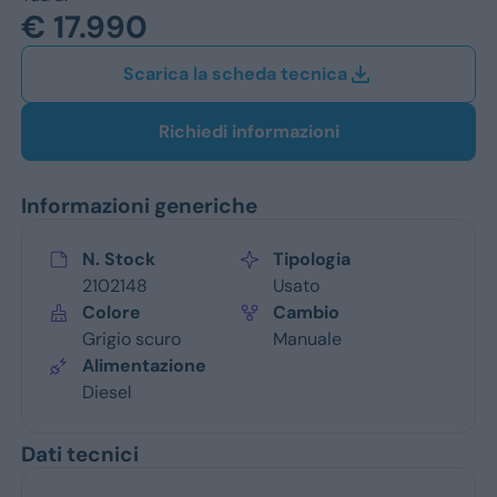
Jeep
€ 17.990
Alfa Romeo
Scarica la scheda tecnica
Dacia
Richiedi informazioni
Renault
Informazioni generiche
Ford
Opel
N. Stock
Tipologia
2102148
Usato
Vedi tutti i marchi
Colore
Cambio
Grigio scuro
Manuale
Alimentazione
Diesel
Dati tecnici