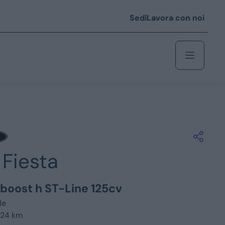
Sedi
Lavora con noi
Berlina
 i € 25.000
Fiesta
Coupé/cabrio
 i € 35.000
oboost h ST-Line 125cv
0
Monovolume
le
024 km