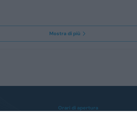
Mostra di più
Orari di apertura
Lunedì / Venerdì
dalle ore 8:30 alle 12:30
dalle 14:30 alle 19:00
Sabato