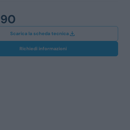
Station Wagon
490
SUV
iali
Scarica la scheda tecnica
Richiedi informazioni