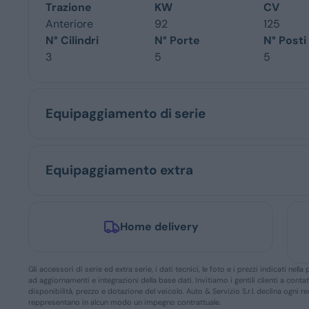
Trazione
KW
CV
Anteriore
92
125
N° Cilindri
N° Porte
N° Posti
3
5
5
Equipaggiamento di serie
Equipaggiamento extra
Home delivery
Gli accessori di serie ed extra serie, i dati tecnici, le foto e i prezzi indicati n
ad aggiornamenti e integrazioni della base dati. Invitiamo i gentili clienti a conta
disponibilità, prezzo e dotazione del veicolo. Auto & Servizio S.r.l. declina ogni 
reppresentano in alcun modo un impegno contrattuale.