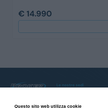
€ 14.990
Le nostre sedi
Sanremo
Via Armea, 80 - Tel.
0184510852
Albenga
019 93 88 009
Reg. Poca, 18 - Tel.
018250861
Questo sito web utilizza cookie