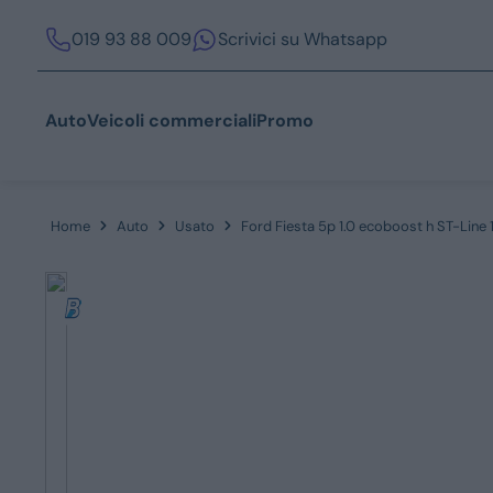
019 93 88 009
Scrivici su Whatsapp
Auto
Veicoli commerciali
Promo
Home
Auto
Usato
Ford Fiesta 5p 1.0 ecoboost h ST-Line 
Acquista
Azienda