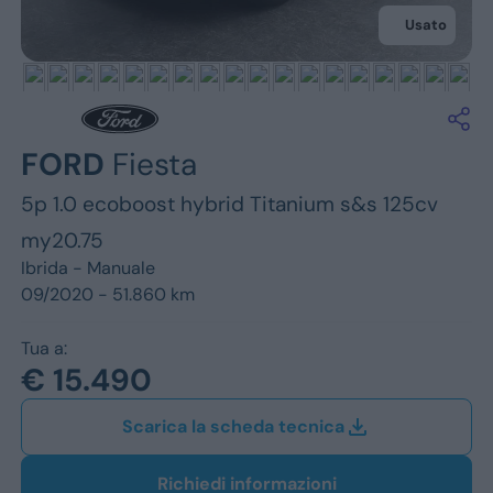
Jeep
Usato
Alfa Romeo
Dacia
Renault
FORD
Fiesta
5p 1.0 ecoboost hybrid Titanium s&s 125cv
Ford
my20.75
Opel
Ibrida -
Manuale
09/2020 - 51.860 km
Vedi tutti i marchi
Tua a:
€ 15.490
Scarica la scheda tecnica
Richiedi informazioni