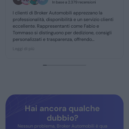
In base a 2.379 recensioni
enti di Broker Automobili apprezzano la
Grazie m
ssionalità, disponibilità e un servizio clienti
professi
llente. Rappresentanti come Fabio e
aso si distinguono per dedizione, consigli
nalizzati e trasparenza, offrendo
sperienza d’acquisto accogliente. Broker
 di più
obili è molto consigliato dai clienti fedeli,
ermando fiducia e soddisfazione.
Hai ancora qualche
dubbio?
Nessun problema, Broker Automobili è qua