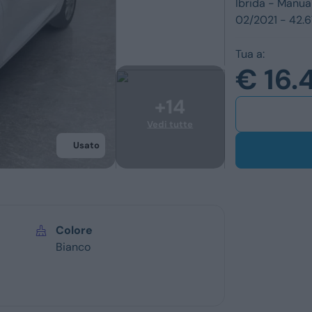
Ibrida -
Manua
Ford
Usato
02/2021 - 42.
Opel
Km 0
Tua a:
Vedi tutti i marchi
Veicoli commerc
€ 16.
Usato
Colore
Bianco