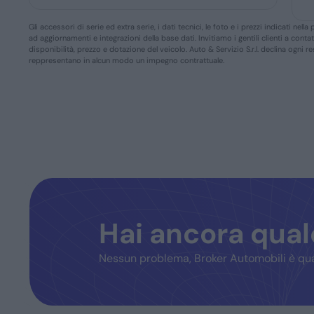
Gli accessori di serie ed extra serie, i dati tecnici, le foto e i prezzi indicati n
ad aggiornamenti e integrazioni della base dati. Invitiamo i gentili clienti a conta
disponibilità, prezzo e dotazione del veicolo. Auto & Servizio S.r.l. declina ogni 
reppresentano in alcun modo un impegno contrattuale.
Hai ancora qua
Nessun problema, Broker Automobili è qua