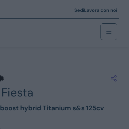
Sedi
Lavora con noi
Berlina
 i € 25.000
Fiesta
Coupé/cabrio
 i € 35.000
oboost hybrid Titanium s&s 125cv
0
Monovolume