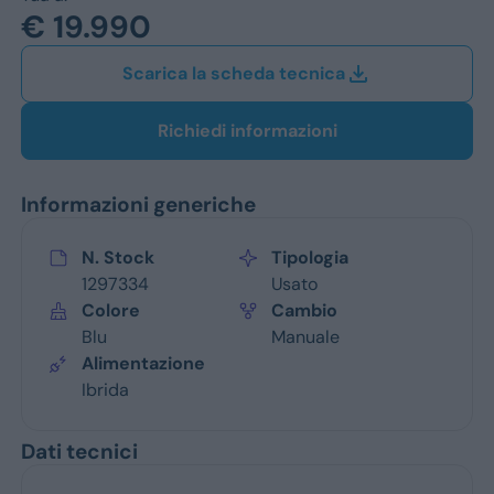
Jeep
€ 19.990
Alfa Romeo
Scarica la scheda tecnica
Dacia
Richiedi informazioni
Renault
Informazioni generiche
Ford
Opel
N. Stock
Tipologia
1297334
Usato
Vedi tutti i marchi
Colore
Cambio
Blu
Manuale
Alimentazione
Ibrida
Dati tecnici