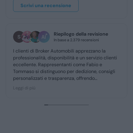
Scrivi una recensione
Riepilogo della revisione
In base a 2.379 recensioni
clienti di Broker Automobili apprezzano la
Grazie
ofessionalità, disponibilità e un servizio clienti
profe
cellente. Rappresentanti come Fabio e
mmaso si distinguono per dedizione, consigli
rsonalizzati e trasparenza, offrendo
’esperienza d’acquisto accogliente. Broker
gi di più
tomobili è molto consigliato dai clienti fedeli,
nfermando fiducia e soddisfazione.