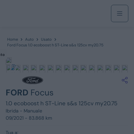
Acquista
Home
Auto
Usato
Ford Focus 1.0 ecoboost h ST-Line s&s 125cv my20.75
ato
Azienda
Servizi
FORD
Focus
1.0 ecoboost h ST-Line s&s 125cv my20.75
Marchi
Ibrida -
Manuale
09/2021 - 83.868 km
Fiat
Tua a: