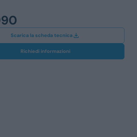
Station Wagon
990
SUV
iali
Scarica la scheda tecnica
Richiedi informazioni