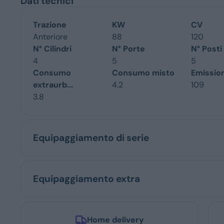
Dati tecnici
Trazione
KW
CV
Anteriore
88
120
N° Cilindri
N° Porte
N° Posti
4
5
5
Consumo
Consumo misto
Emissio
extraurb...
4.2
109
3.8
Equipaggiamento di serie
Equipaggiamento extra
Home delivery