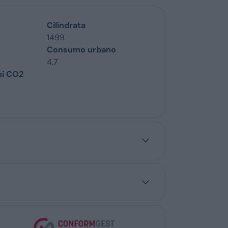
Cilindrata
1499
Consumo urbano
4.7
ni CO2