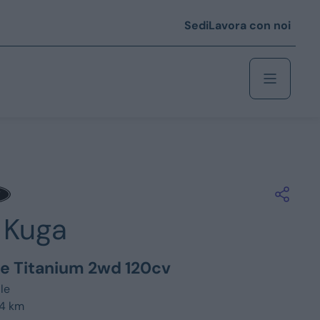
Sedi
Lavora con noi
Berlina
 i € 25.000
Kuga
Coupé/cabrio
 i € 35.000
ue Titanium 2wd 120cv
0
Monovolume
le
34 km