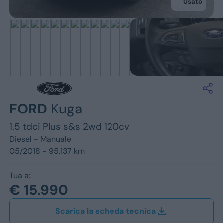
Jeep
Usato
Alfa Romeo
Dacia
Renault
Ford
FORD
Kuga
Opel
1.5 tdci Plus s&s 2wd 120cv
Vedi tutti i marchi
Diesel -
Manuale
05/2018 - 95.137 km
Tua a:
€ 15.990
Scarica la scheda tecnica