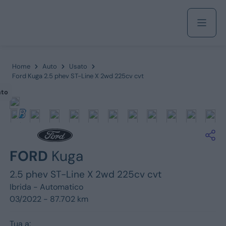
Acquista
Home
Auto
Usato
Ford Kuga 2.5 phev ST-Line X 2wd 225cv cvt
ato
Azienda
Servizi
FORD
Kuga
2.5 phev ST-Line X 2wd 225cv cvt
Marchi
Ibrida -
Automatico
03/2022 - 87.702 km
Fiat
Tua a: