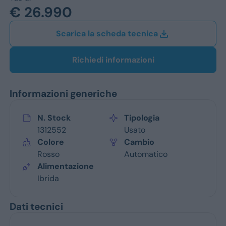
Jeep
€ 26.990
Alfa Romeo
Scarica la scheda tecnica
Dacia
Richiedi informazioni
Renault
Informazioni generiche
Ford
Opel
N. Stock
Tipologia
1312552
Usato
Vedi tutti i marchi
Colore
Cambio
Rosso
Automatico
Alimentazione
Ibrida
Dati tecnici