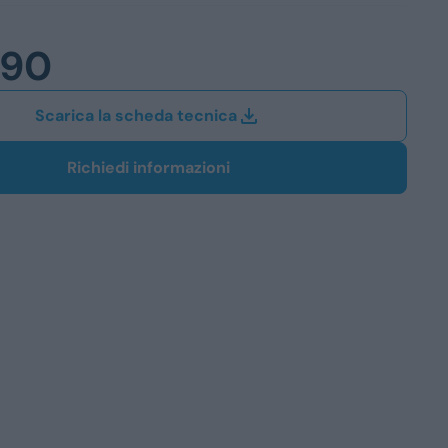
Station Wagon
590
SUV
iali
Scarica la scheda tecnica
Richiedi informazioni