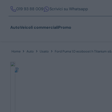
019 93 88 009
Scrivici su Whatsapp
Auto
Veicoli commerciali
Promo
Home
Auto
Usato
Ford Puma 1.0 ecoboost h Titanium s&
Acquista
Azienda