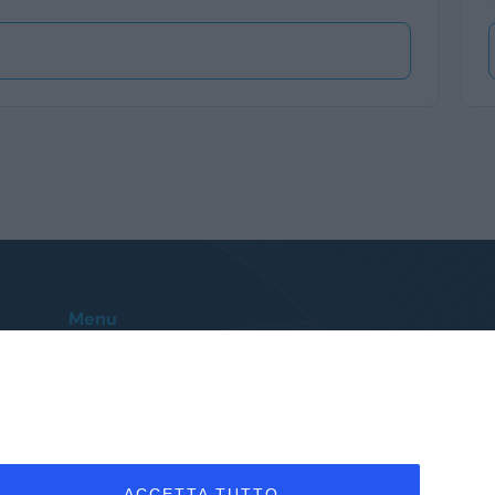
Menu
Home
Le nostre sedi
Auto
Contatti
Veicoli Commerciali
FAQ
Promozioni
Troviamo l’auto per te
I vantaggi
ACCETTA TUTTO