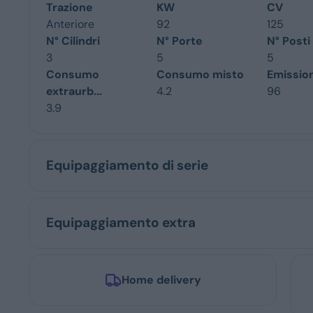
Trazione
KW
CV
Anteriore
92
125
N° Cilindri
N° Porte
N° Posti
3
5
5
Consumo
Consumo misto
Emissio
extraurb...
4.2
96
3.9
Equipaggiamento di serie
Equipaggiamento extra
Home delivery