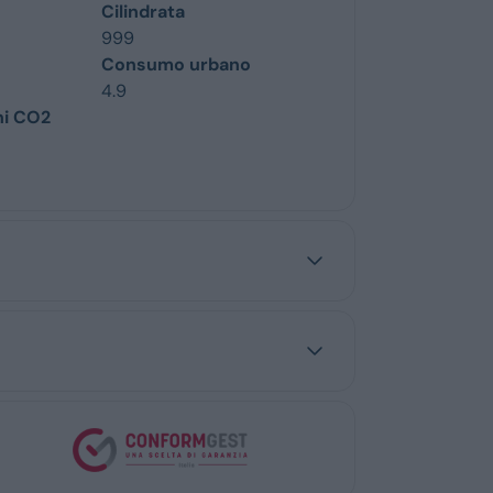
Cilindrata
999
Consumo urbano
4.9
ni CO2