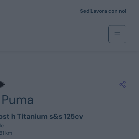
Sedi
Lavora con noi
Berlina
 i € 25.000
Puma
Coupé/cabrio
 i € 35.000
ost h Titanium s&s 125cv
0
Monovolume
le
81 km