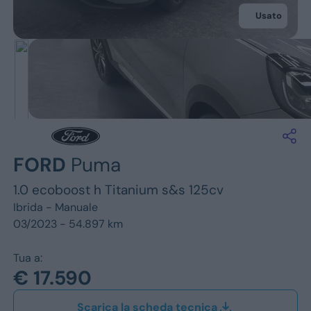
Jeep
Usato
Alfa Romeo
Dacia
Renault
Ford
FORD
Puma
Opel
1.0 ecoboost h Titanium s&s 125cv
Vedi tutti i marchi
Ibrida -
Manuale
03/2023 - 54.897 km
Tua a:
€ 17.590
Scarica la scheda tecnica