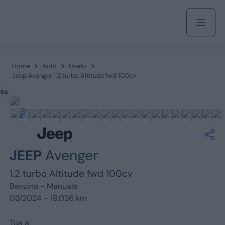
Acquista
Home
Auto
Usato
Jeep Avenger 1.2 turbo Altitude fwd 100cv
ato
Azienda
Servizi
JEEP
Avenger
1.2 turbo Altitude fwd 100cv
Marchi
Benzina -
Manuale
03/2024 - 19.036 km
Fiat
Tua a: