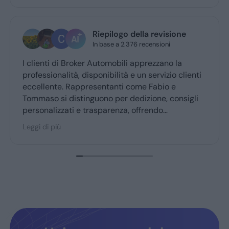
Riepilogo della revisione
In base a 2.376 recensioni
 clienti di Broker Automobili apprezzano la
Ho a
rofessionalità, disponibilità e un servizio clienti
ques
ccellente. Rappresentanti come Fabio e
Graz
ommaso si distinguono per dedizione, consigli
ersonalizzati e trasparenza, offrendo
n’esperienza d’acquisto accogliente. Broker
eggi di più
utomobili è molto consigliato dai clienti fedeli,
onfermando fiducia e soddisfazione.