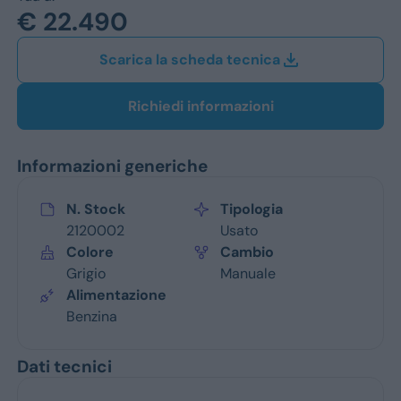
Jeep
€ 22.490
Alfa Romeo
Scarica la scheda tecnica
Dacia
Richiedi informazioni
Renault
Informazioni generiche
Ford
Opel
N. Stock
Tipologia
2120002
Usato
Vedi tutti i marchi
Colore
Cambio
Grigio
Manuale
Alimentazione
Benzina
Dati tecnici