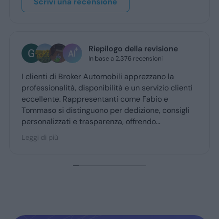
Scrivi una recensione
Riepilogo della revisione
In base a 2.376 recensioni
lienti di Broker Automobili apprezzano la
Ho acq
essionalità, disponibilità e un servizio clienti
eviden
ellente. Rappresentanti come Fabio e
nell'a
maso si distinguono per dedizione, consigli
soddis
sonalizzati e trasparenza, offrendo
li inte
esperienza d’acquisto accogliente. Broker
Leggi d
i di più
omobili è molto consigliato dai clienti fedeli,
fermando fiducia e soddisfazione.