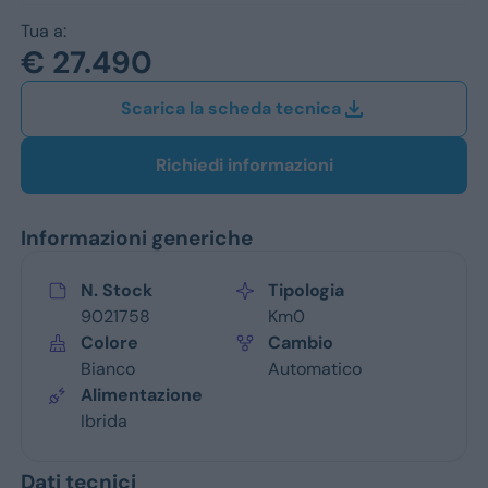
Jeep
Tua a:
Alfa Romeo
€ 27.490
Dacia
Scarica la scheda tecnica
Renault
Richiedi informazioni
Ford
Informazioni generiche
Opel
N. Stock
Tipologia
Vedi tutti i marchi
9021758
Km0
Colore
Cambio
Bianco
Automatico
Alimentazione
Ibrida
Dati tecnici