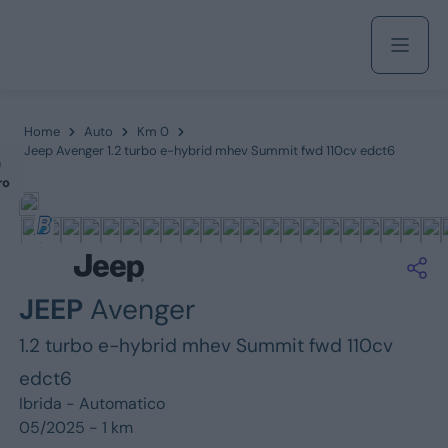
Acquista
Home
Auto
Km 0
Jeep Avenger 1.2 turbo e-hybrid mhev Summit fwd 110cv edct6
m
ro
Azienda
Servizi
JEEP
Avenger
1.2 turbo e-hybrid mhev Summit fwd 110cv
Marchi
edct6
Ibrida -
Automatico
Fiat
05/2025 - 1 km