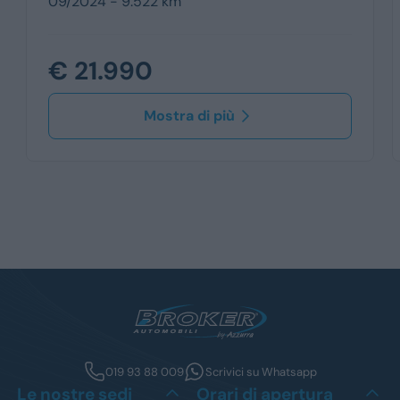
09/2024 - 9.522 km
€ 21.990
Mostra di più
019 93 88 009
Scrivici su Whatsapp
Le nostre sedi
Orari di apertura