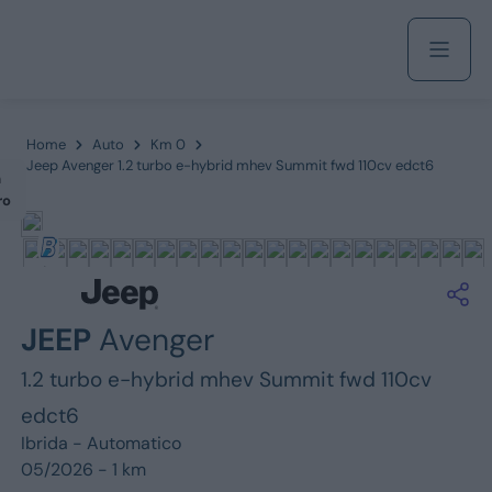
Acquista
Home
Auto
Km 0
Jeep Avenger 1.2 turbo e-hybrid mhev Summit fwd 110cv edct6
m
ro
Azienda
Servizi
JEEP
Avenger
1.2 turbo e-hybrid mhev Summit fwd 110cv
Marchi
edct6
Ibrida -
Automatico
Fiat
05/2026 - 1 km