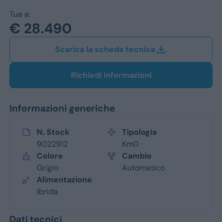
Jeep
Tua a:
Alfa Romeo
€ 28.490
Dacia
Scarica la scheda tecnica
Renault
Richiedi informazioni
Ford
Informazioni generiche
Opel
N. Stock
Tipologia
Vedi tutti i marchi
9022912
Km0
Colore
Cambio
Grigio
Automatico
Alimentazione
Ibrida
Dati tecnici