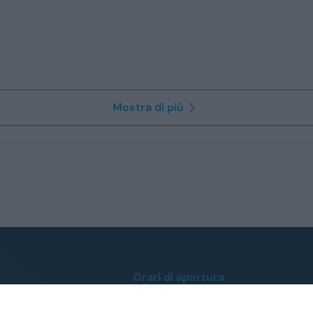
Mostra di più
Orari di apertura
Lunedì / Venerdì
dalle ore 8:30 alle 12:30