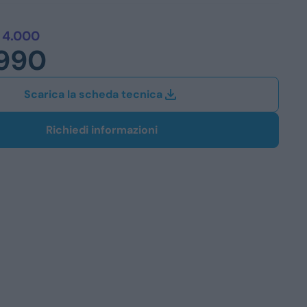
Station Wagon
 4.000
.990
SUV
iali
Scarica la scheda tecnica
Richiedi informazioni