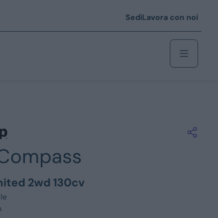
Sedi
Lavora con noi
Berlina
 i € 25.000
Compass
Coupé/cabrio
 i € 35.000
imited 2wd 130cv
0
Monovolume
le
m