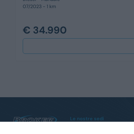
07/2023 - 1 km
€ 34.990
Le nostre sedi
Sanremo
Via Armea, 80 - Tel.
0184510852