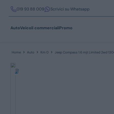
019 93 88 009
Scrivici su Whatsapp
Auto
Veicoli commerciali
Promo
Home
Auto
Km 0
Jeep Compass 1.6 mjt Limited 2wd 130
Acquista
Azienda