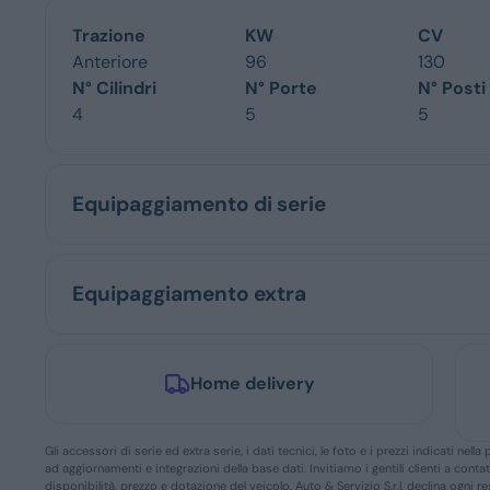
Trazione
KW
CV
Anteriore
96
130
N° Cilindri
N° Porte
N° Posti
4
5
5
Equipaggiamento di serie
Equipaggiamento extra
Home delivery
Gli accessori di serie ed extra serie, i dati tecnici, le foto e i prezzi indicati n
ad aggiornamenti e integrazioni della base dati. Invitiamo i gentili clienti a conta
disponibilità, prezzo e dotazione del veicolo. Auto & Servizio S.r.l. declina ogni 