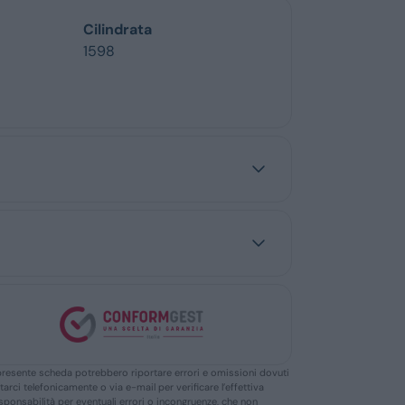
Cilindrata
1598
ella presente scheda potrebbero riportare errori e omissioni dovuti
ttarci telefonicamente o via e-mail per verificare l’effettiva
responsabilità per eventuali errori o incongruenze, che non