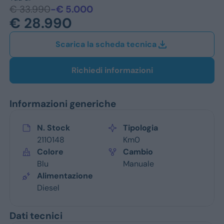
Jeep
€ 33.990
-€ 5.000
€ 28.990
Alfa Romeo
Scarica la scheda tecnica
Dacia
Renault
Richiedi informazioni
Ford
Informazioni generiche
Opel
N. Stock
Tipologia
Vedi tutti i marchi
2110148
Km0
Colore
Cambio
Blu
Manuale
Alimentazione
Diesel
Dati tecnici