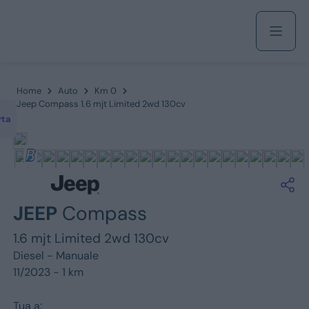
Acquista
Home
Auto
Km 0
Jeep Compass 1.6 mjt Limited 2wd 130cv
rta
Azienda
Servizi
JEEP
Compass
1.6 mjt Limited 2wd 130cv
Marchi
Diesel -
Manuale
11/2023 - 1 km
Fiat
Tua a: