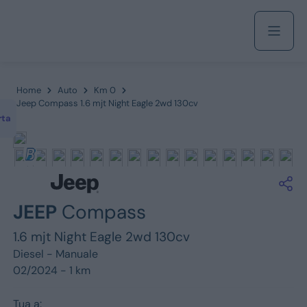
Acquista
Home
Auto
Km 0
Jeep Compass 1.6 mjt Night Eagle 2wd 130cv
rta
Azienda
Servizi
JEEP
Compass
1.6 mjt Night Eagle 2wd 130cv
Marchi
Diesel -
Manuale
02/2024 - 1 km
Fiat
Tua a: