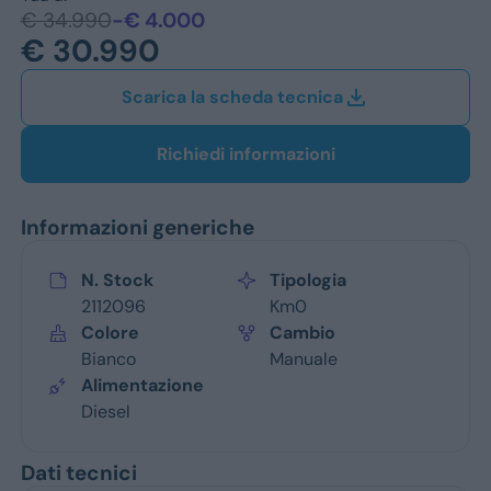
Jeep
€ 34.990
-€ 4.000
€ 30.990
Alfa Romeo
Scarica la scheda tecnica
Dacia
Renault
Richiedi informazioni
Ford
Informazioni generiche
Opel
N. Stock
Tipologia
Vedi tutti i marchi
2112096
Km0
Colore
Cambio
Bianco
Manuale
Alimentazione
Diesel
Dati tecnici