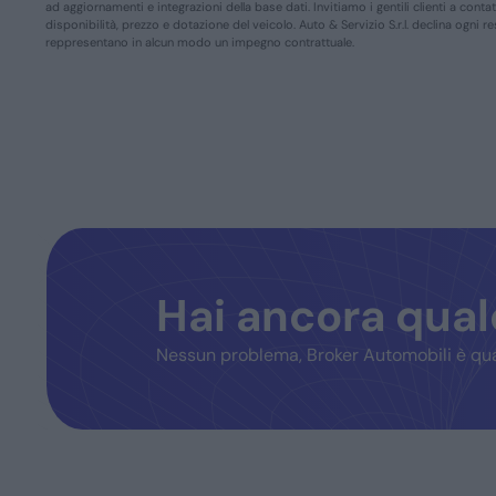
ad aggiornamenti e integrazioni della base dati. Invitiamo i gentili clienti a conta
disponibilità, prezzo e dotazione del veicolo. Auto & Servizio S.r.l. declina ogni 
reppresentano in alcun modo un impegno contrattuale.
Hai ancora qua
Nessun problema, Broker Automobili è qua