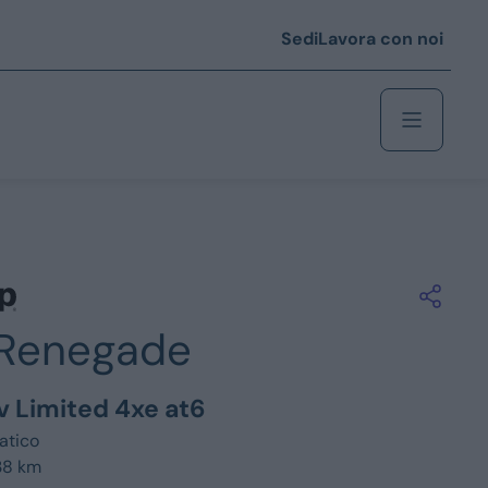
Sedi
Lavora con noi
Berlina
 i € 25.000
Renegade
Coupé/cabrio
 i € 35.000
ev Limited 4xe at6
0
Monovolume
atico
38 km