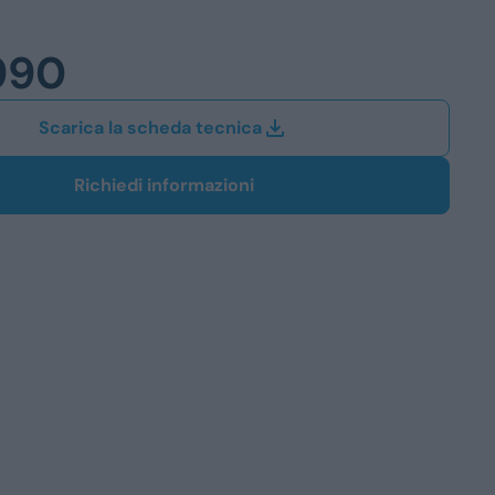
Station Wagon
990
SUV
iali
Scarica la scheda tecnica
Richiedi informazioni