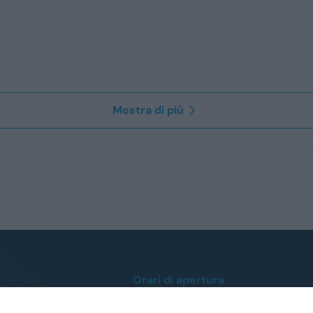
Mostra di più
Orari di apertura
Lunedì / Venerdì