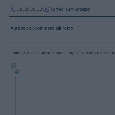
019 93 88 009
Scrivici su Whatsapp
Auto
Veicoli commerciali
Promo
Home
Auto
Usato
Jeep Renegade 1.3 t4 phev Limited 4xe
Acquista
Azienda