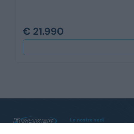
€ 21.990
Le nostre sedi
Sanremo