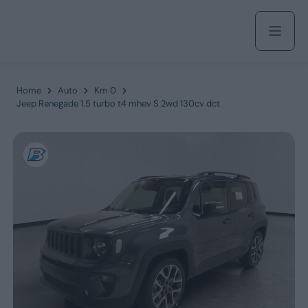
Acquista
Home
Auto
Km 0
Jeep Renegade 1.5 turbo t4 mhev S 2wd 130cv dct
Azienda
Servizi
Marchi
Fiat