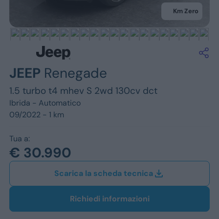
Jeep
Km Zero
Alfa Romeo
Dacia
Renault
JEEP
Renegade
1.5 turbo t4 mhev S 2wd 130cv dct
Ford
Ibrida -
Automatico
Opel
09/2022 - 1 km
Vedi tutti i marchi
Tua a:
€ 30.990
Scarica la scheda tecnica
Richiedi informazioni