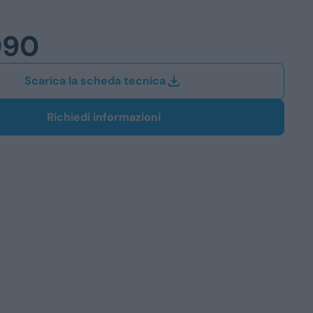
Station Wagon
990
SUV
iali
Scarica la scheda tecnica
Richiedi informazioni