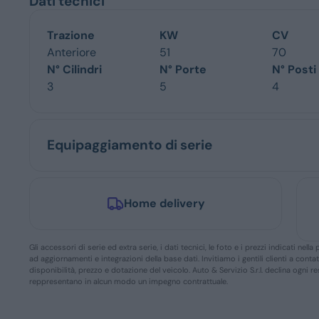
Dati tecnici
Trazione
KW
CV
Anteriore
51
70
N° Cilindri
N° Porte
N° Posti
3
5
4
Equipaggiamento di serie
Home delivery
Gli accessori di serie ed extra serie, i dati tecnici, le foto e i prezzi indicati n
ad aggiornamenti e integrazioni della base dati. Invitiamo i gentili clienti a conta
disponibilità, prezzo e dotazione del veicolo. Auto & Servizio S.r.l. declina ogni 
reppresentano in alcun modo un impegno contrattuale.