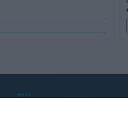
Menu
Home
Le nostre sedi
Auto
Contatti
Veicoli Commerciali
FAQ
Promozioni