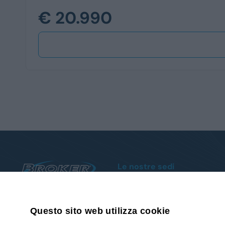
€ 20.990
Le nostre sedi
Sanremo
Via Armea, 80 - Tel.
0184510852
Albenga
019 93 88 009
Reg. Poca, 18 - Tel.
018250861
Questo sito web utilizza cookie
Scrivici su Whatsapp
Cairo Montenotte