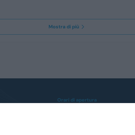
Mostra di più
Orari di apertura
Lunedì / Venerdì
dalle ore 8:30 alle 12:30
dalle 14:30 alle 19:00
Sabato
dalle 09:00 alle 12:00