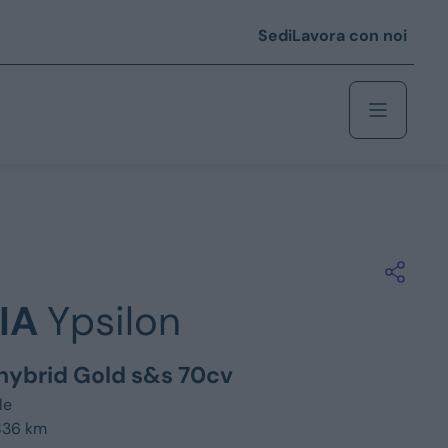
Sedi
Lavora con noi
Berlina
 i € 25.000
IA
Ypsilon
Coupé/cabrio
 i € 35.000
y hybrid Gold s&s 70cv
0
Monovolume
le
836 km