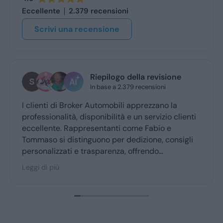
Eccellente
2.379 recensioni
Scrivi una recensione
stefano de benedetto
oggi
Grazie mille a Daniele e luca... gentilissimi e
professionali...grazie👍