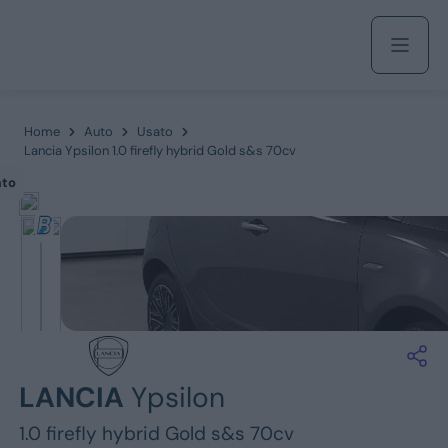
Acquista
Home
Auto
Usato
Lancia Ypsilon 1.0 firefly hybrid Gold s&s 70cv
ato
Azienda
Servizi
Marchi
LANCIA
Ypsilon
Fiat
1.0 firefly hybrid Gold s&s 70cv